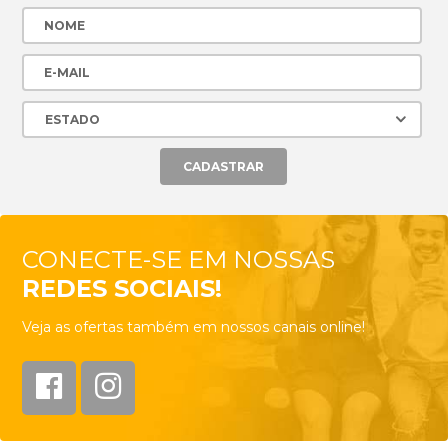
CONECTE-SE EM NOSSAS
REDES SOCIAIS!
Veja as ofertas também em nossos canais online!