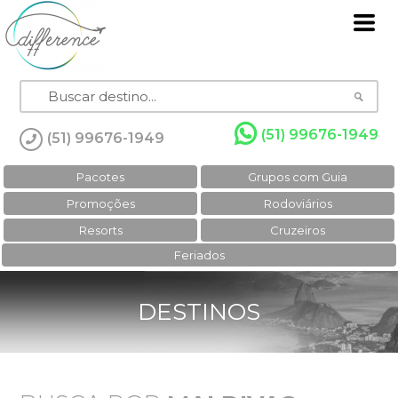
(51) 99676-1949
(51) 99676-1949
Pacotes
Grupos com Guia
Promoções
Rodoviários
Resorts
Cruzeiros
Feriados
DESTINOS