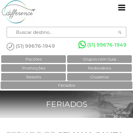
(51) 99676-1949
(51) 99676-1949
Pacotes
Grupos com Guia
Promoções
Rodoviários
Resorts
Cruzeiros
Feriados
FERIADOS